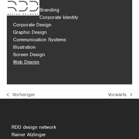
Skip
Open
Close
Branding
to
mobile
mobile
Corporate Identity
content
menu
menu
Corporate Design
Graphic Design
Communication Systems
Illustration
Screen Design
Web Design
Vorheriger
Vorwärts
vorheriger
Nächster
Beitrag:
Beitrag:
RDD design network
Rainer Atzlinger