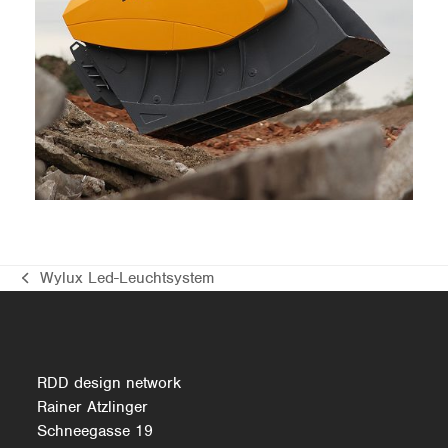
HARTL BUCKET CRUSHER
Wylux Led-Leuchtsystem
vorheriger
Beitrag:
RDD design network
Rainer Atzlinger
Schneegasse 19